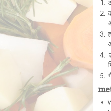
अ
क
अ
ह
अ
२
म
ग
met
w