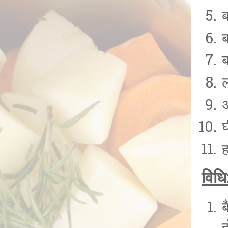
ब
विधि
ब