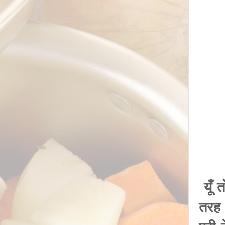
यूँ 
तरह 