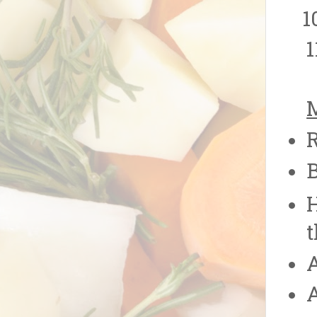
R
B
H
t
A
A