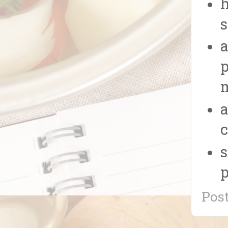
h
s
a
p
m
c
s
p
Pos