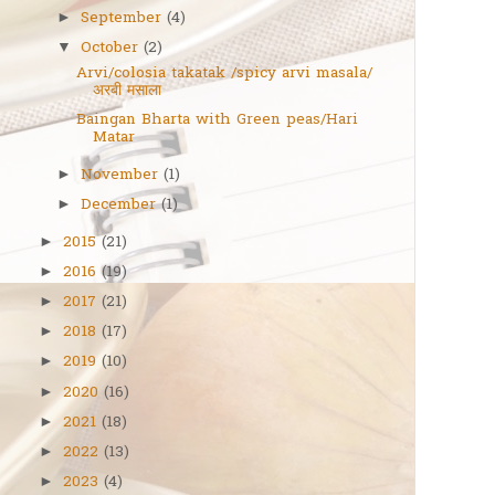
September
(4)
►
October
(2)
▼
Arvi/colosia takatak /spicy arvi masala/
अरबी मसाला
Baingan Bharta with Green peas/Hari
Matar
November
(1)
►
December
(1)
►
2015
(21)
►
2016
(19)
►
2017
(21)
►
2018
(17)
►
2019
(10)
►
2020
(16)
►
2021
(18)
►
2022
(13)
►
2023
(4)
►