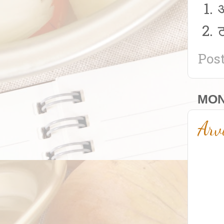
आ
Pos
MON
Arv