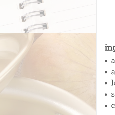
ing
a
a
l
s
c