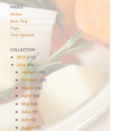
PAGES
Home
Non Veg
Tips
Vrat Special
COLLECTION
2013
(170)
►
2014
(89)
▼
January
(18)
►
February
(15)
►
March
(14)
►
April
(15)
►
May
(13)
►
June
(3)
►
July
(2)
►
August
(1)
►