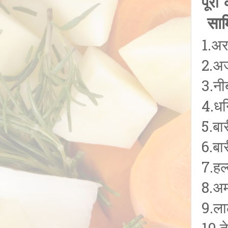
पूरी
सामि
1.अ
2.अ
3.नी
4.धन
5.बा
6.बा
7.हल
8.अ
9.ला