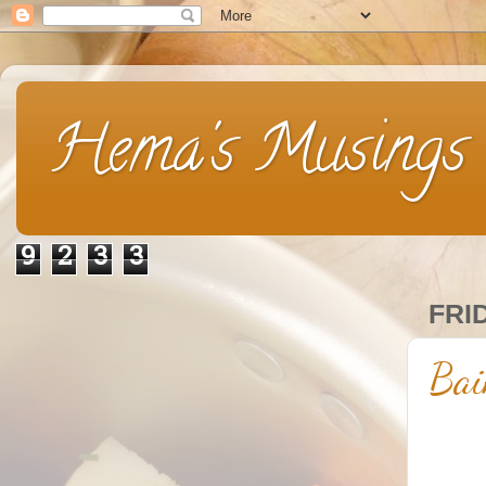
Hema's Musings
9
2
3
3
FRI
Bai