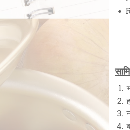
R
सामि
भ