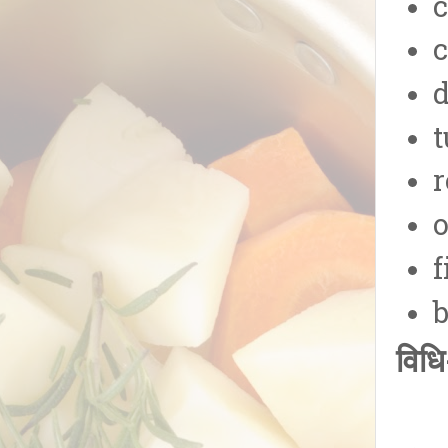
c
c
t
r
o
f
b
विधि