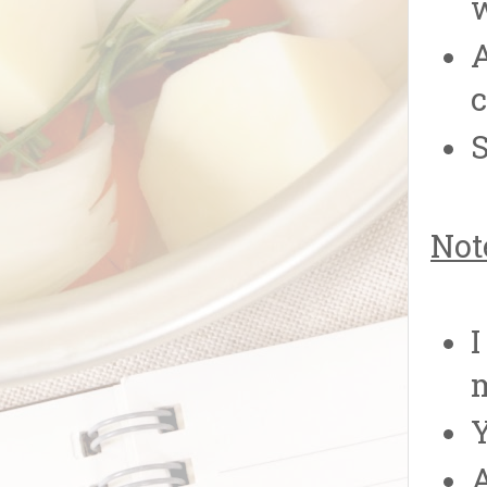
w
c
S
Not
I
m
Y