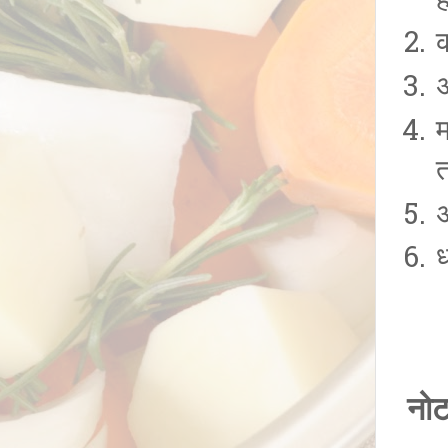
ह
क
त
नोट