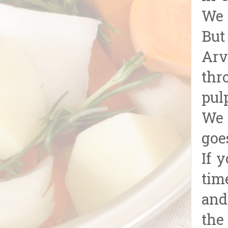
We 
But
Arv
thr
pul
We 
goe
If 
tim
and
the