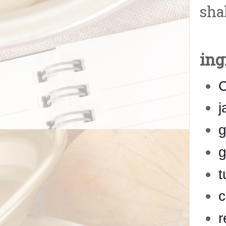
sha
ing
C
j
g
g
t
c
r