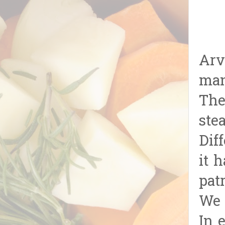
Arv
man
The
ste
Dif
it 
pat
We 
In 