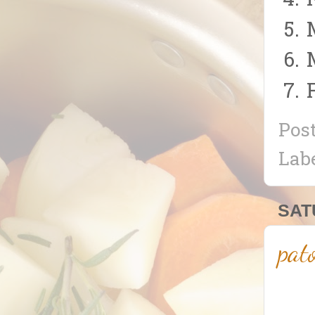
Pos
Lab
SAT
pat