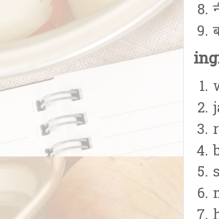
न
ब
ing