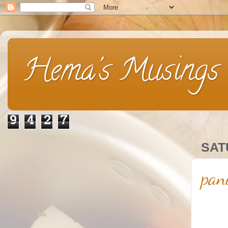
Hema's Musings
9
4
2
7
SAT
pan