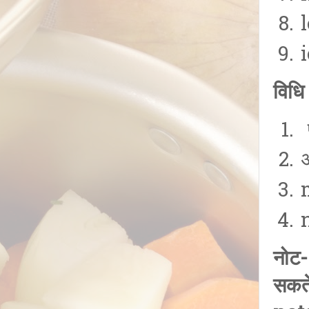
विधि
प
अ
नोट-
सकते