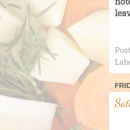
not
lea
Pos
Lab
FRID
Sat