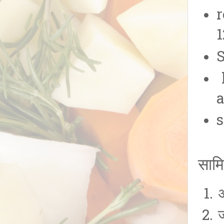
r
1
S
h
a
s
सामि
अ