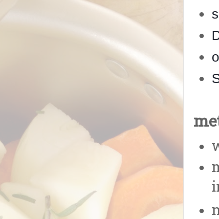
s
D
o
S
met
m
i
n