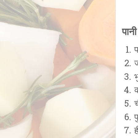
पानी
प
भ
च
प
ह