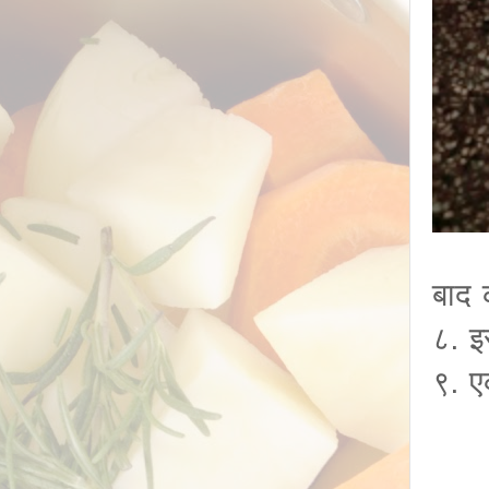
बाद 
८. इ
९. ए