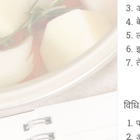
अ
ब
ल
इ
त
विधि
प
अ