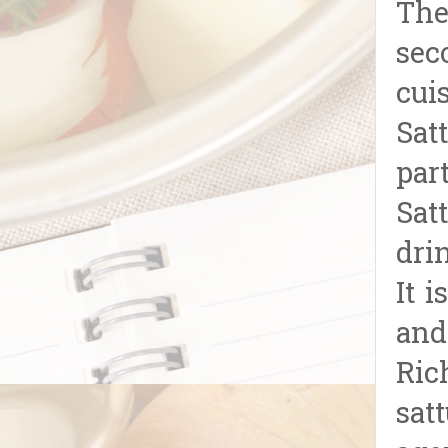
The
sec
cui
Sat
par
Sat
drin
It i
and
Ric
sat