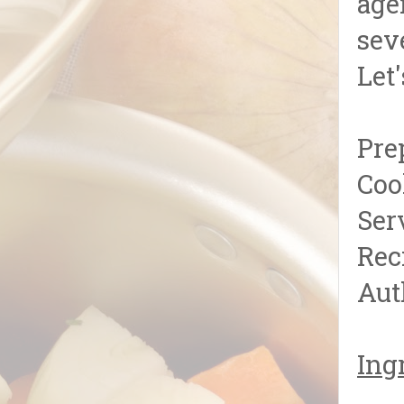
age
sev
Let
Pre
Coo
Ser
Rec
Aut
Ing