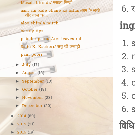
Masala bhindi/ मसाला भिंण्डी
ख
aam aur kale chane ka achar/आम के लच्छे
और काले चन...
ing
aloo shimla mirch
beauty tips
patode/ patra/ Arvi leaves roll
Sattu Ki Kachori/ सत्तू की कचोड़ी
pani poori
July
(17)
►
August
(13)
►
o
September
(13)
►
October
(19)
►
November
(23)
►
December
(20)
►
2014
(89)
►
विध
2015
(21)
►
2016
(19)
►