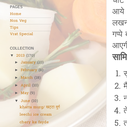
चाट 
PAGES
आये ।
Home
लखनऊ
Non Veg
Tips
गप्प
Vrat Special
आएग
COLLECTION
सामि
2013
(170)
▼
January
(10)
►
February
(8)
►
March
(18)
►
म
April
(10)
►
May
(9)
►
न
June
(10)
▼
khatta murg/ खट्टा मुर्ग
त
leechi ice cream
त
chery ke fayde