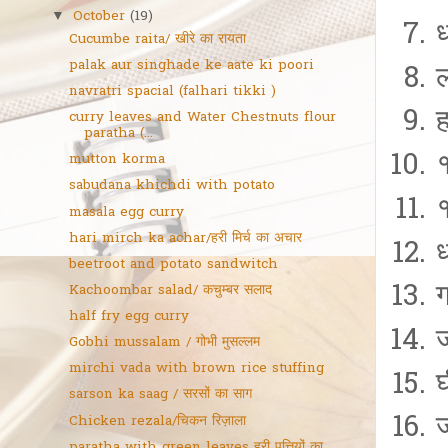
October
(19)
▼
Cucumbe raita/ खीरे का रायता
palak aur singhade ke aate ki poori
navratri spacial (falhari tikki )
curry leaves and Water Chestnuts flour
paratha (...
mutton korma
sabudana khichdi with potato
masala egg curry
hari mirch ka achar/हरी मिर्च का अचार
beetroot and potato sandwitch
Kachoombar salad/ कचुम्बर सलाद
half fry egg curry
Gobhi mussalam / गोभी मुसल्लम
mirchi vada with brown rice stuffing
sarson ka saag / सरसों का साग
Chicken rezala/चिकन रिज़ाला
paratha with green leaves हरी पत्तियों का