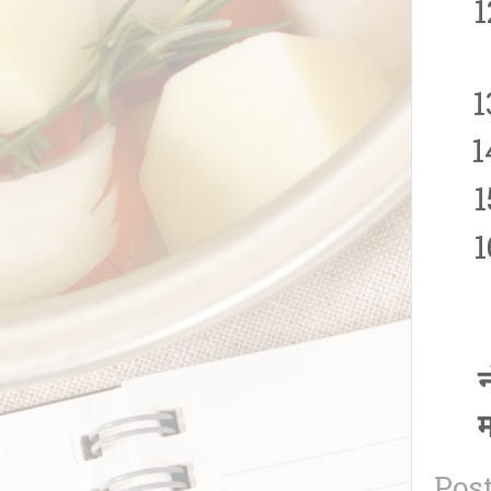
न
म
Pos