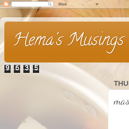
Hema's Musings
9
6
3
5
THU
mas