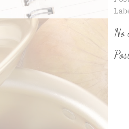
Lab
No 
Pos