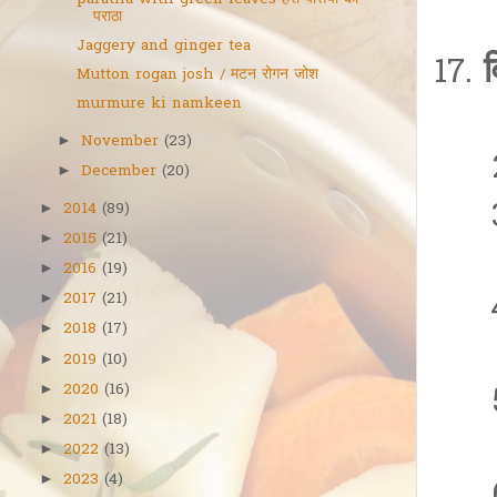
पराठा
Jaggery and ginger tea
Mutton rogan josh / मटन रोगन जोश
murmure ki namkeen
November
(23)
►
December
(20)
►
2014
(89)
►
2015
(21)
►
2016
(19)
►
2017
(21)
►
2018
(17)
►
2019
(10)
►
2020
(16)
►
2021
(18)
►
2022
(13)
►
2023
(4)
►