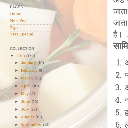
अंडे
PAGES
जाता
Home
जाता
Non Veg
Tips
है।
Vrat Special
साम
COLLECTION
2013
(170)
▼
January
(10)
►
February
(8)
►
March
(18)
►
April
(10)
►
May
(9)
►
न
June
(10)
►
July
(17)
►
August
(13)
►
September
(13)
►