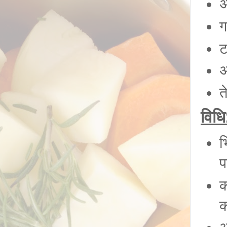
अ
ग
ट
अ
त
विधि
भ
प
क