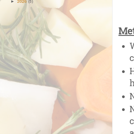
2026
(5)
►
Met
W
c
H
h
N
N
c