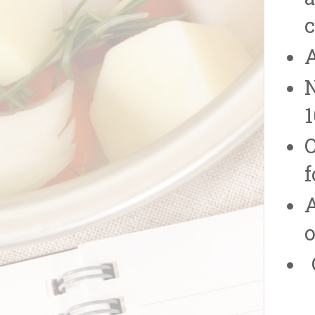
a
c
A
N
O
f
o
G