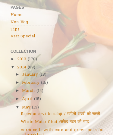
PAGES
Home
Non Veg
Tips
Vrat Special
COLLECTION
2013
(170)
►
2014
(89)
▼
January
(18)
►
February
(15)
►
March
(14)
►
April
(15)
►
May
(13)
▼
Rasedar arvi ki sabji / रसीली अरवी की सब्जी
White Matar Chat /सफ़ेद मटर की चाट
vermicelli with corn and green peas for
breakfast...