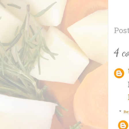
Pos
4 c
Re