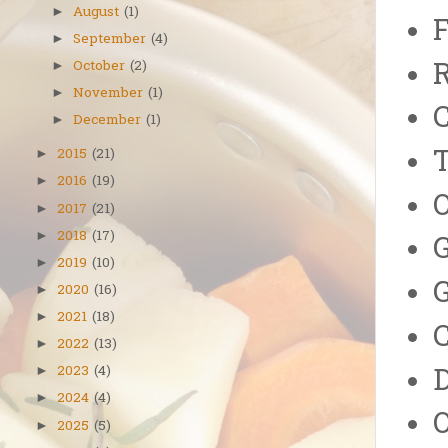
August
(1)
►
September
(4)
►
R
October
(2)
►
November
(1)
►
C
December
(1)
►
T
2015
(21)
►
2016
(19)
►
O
2017
(21)
►
2018
(17)
►
G
2019
(10)
►
2020
(16)
►
2021
(18)
►
2022
(13)
►
D
2023
(4)
►
2024
(4)
►
O
2025
(5)
►