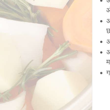
अ
औ
अ
छ
अ
अ
म
ग