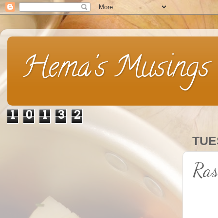
Hema's Musings
1
0
1
3
2
TUE
Ras