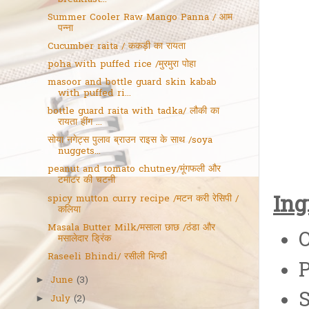
Summer Cooler Raw Mango Panna / आम
पन्ना
Cucumber raita / ककड़ी का रायता
poha with puffed rice /मुरमुरा पोहा
masoor and bottle guard skin kabab
with puffed ri...
bottle guard raita with tadka/ लौकी का
रायता हींग ...
सोया नगेट्स पुलाव ब्राउन राइस के साथ /soya
nuggets...
peanut and tomato chutney/मूंगफली और
टमाटर की चटनी
Ing
spicy mutton curry recipe /मटन करी रेसिपी /
कलिया
Masala Butter Milk/मसाला छाछ /ठंडा और
O
मसालेदार ड्रिंक
Raseeli Bhindi/ रसीली भिन्डी
P
June
(3)
►
S
July
(2)
►