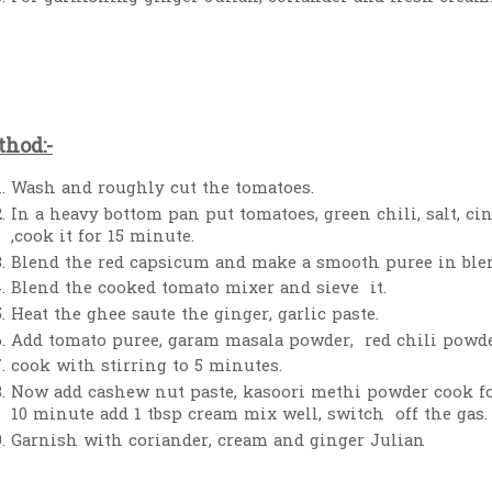
hod:-
Wash and roughly cut the tomatoes.
In a heavy bottom pan put tomatoes, green chili, salt, 
,cook it for 15 minute.
Blend the red capsicum and make a smooth puree in ble
Blend the cooked tomato mixer and sieve it.
Heat the ghee saute the ginger, garlic paste.
Add tomato puree, garam masala powder, red chili powd
cook with stirring to 5 minutes.
Now add cashew nut paste, kasoori methi powder cook fo
10 minute add 1 tbsp cream mix well, switch off the gas
Garnish with coriander, cream and ginger Julian