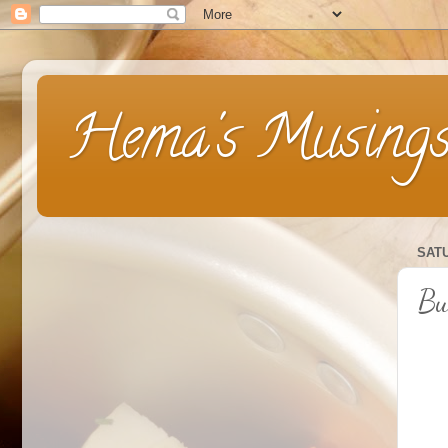
Hema's Musing
SATU
Bu