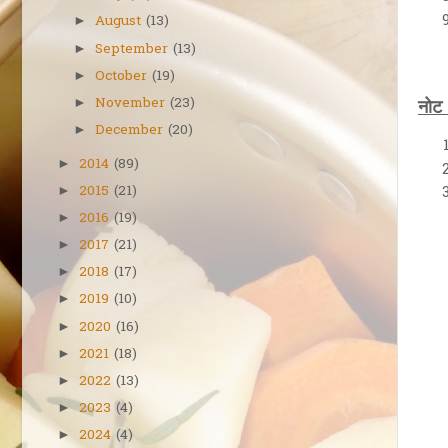
August
(13)
►
September
(13)
►
October
(19)
►
November
(23)
►
नोट 
December
(20)
►
2014
(89)
►
2015
(21)
►
2016
(19)
►
2017
(21)
►
2018
(17)
►
2019
(10)
►
2020
(16)
►
2021
(18)
►
2022
(13)
►
2023
(4)
►
2024
(4)
►