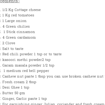
redients:-
1/2 Kg Cottage cheese
1 Kg red tomatoes
1 Large onion
4 Green chilies
1 Stick cinnamon
4 Green cardamom
2 Clove
Salt to taste
Red chili powder 1 tsp or to taste
kasoori methi powder2 tsp
Garam masala powder 1/2 tsp
1 medium red bell pepper
Cashew nut paste 1 tbsp you can use broken cashew nut 
Fresh cream 2 tbsp
Desi Ghee 1 tsp
Butter 50 gm
Ginger, Garlic paste 1 tsp
For garnishing ginger Julian, coriander and fresh cream