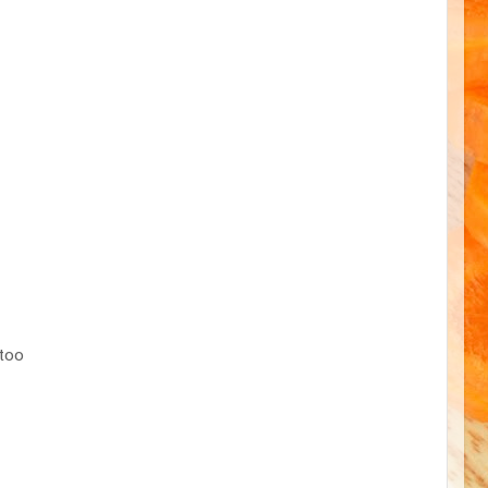
too
.