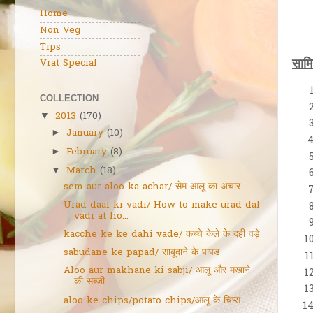
Home
Non Veg
Tips
सामिग
Vrat Special
COLLECTION
2013
(170)
▼
January
(10)
►
February
(8)
►
March
(18)
▼
sem aur aloo ka achar/ सेम आलू का अचार
Urad daal ki vadi/ How to make urad dal
vadi at ho...
kacche ke ke dahi vade/ कच्चे केले के दही वड़े
sabudane ke papad/ साबूदाने के पापड़
Aloo aur makhane ki sabji/ आलू और मखाने
की सब्जी
aloo ke chips/potato chips/आलू के चिप्स