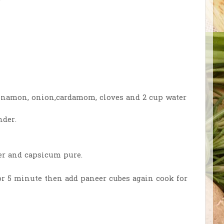
cinnamon, onion,cardamom, cloves and 2 cup water
nder.
er and capsicum pure.
r 5 minute then add paneer cubes again cook for
.