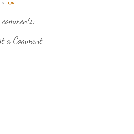
ls:
tips
 comments:
st a Comment