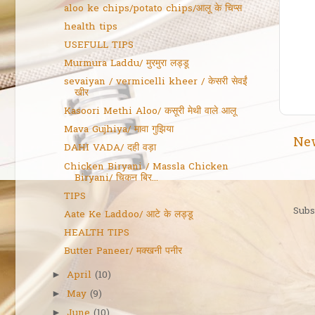
aloo ke chips/potato chips/आलू के चिप्स
health tips
USEFULL TIPS
Murmura Laddu/ मुरमुरा लड्डू
sevaiyan / vermicelli kheer / केसरी सेवईं
खीर
Kasoori Methi Aloo/ कसूरी मेथी वाले आलू
Mava Gujhiya/ मावा गुझिया
Ne
DAHI VADA/ दही वड़ा
Chicken Biryani / Massla Chicken
Biryani/ चिकन बिर...
TIPS
Subs
Aate Ke Laddoo/ आटे के लड्डू
HEALTH TIPS
Butter Paneer/ मक्खनी पनीर
April
(10)
►
May
(9)
►
June
(10)
►