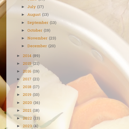
July
(17)
►
August
(13)
►
September
(13)
►
October
(19)
►
November
(23)
►
December
(20)
►
2014
(89)
►
2015
(21)
►
2016
(19)
►
2017
(21)
►
2018
(17)
►
2019
(10)
►
2020
(16)
►
2021
(18)
►
2022
(13)
►
2023
(4)
►