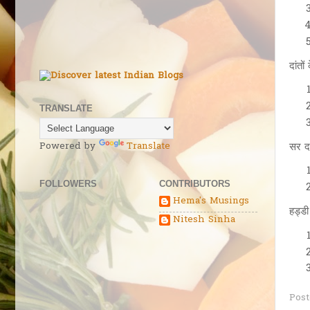
दांतो
TRANSLATE
सर दर
Powered by
Translate
FOLLOWERS
CONTRIBUTORS
Hema's Musings
हड्डी
Nitesh Sinha
Pos