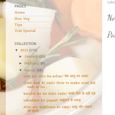
Labe
PAGES
Home
No
Non Veg
Tips
Vrat Special
Po
COLLECTION
2013
(170)
▼
January
(10)
►
February
(8)
►
March
(18)
▼
sem aur aloo ka achar/ सेम आलू का अचार
Urad daal ki vadi/ How to make urad dal
vadi at ho...
kacche ke ke dahi vade/ कच्चे केले के दही वड़े
sabudane ke papad/ साबूदाने के पापड़
Aloo aur makhane ki sabji/ आलू और मखाने
की सब्जी