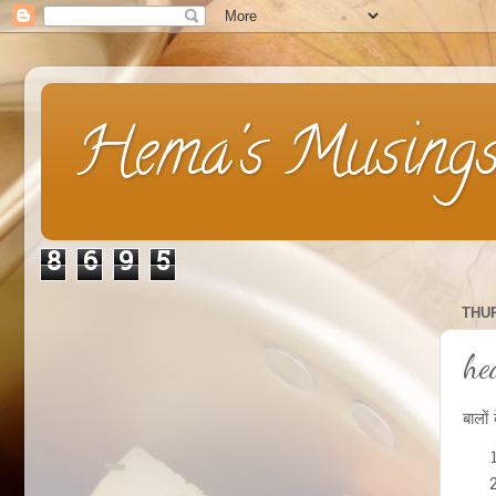
Hema's Musing
8
6
9
5
THUR
he
बालों