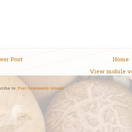
wer Post
Home
View mobile v
cribe to:
Post Comments (Atom)