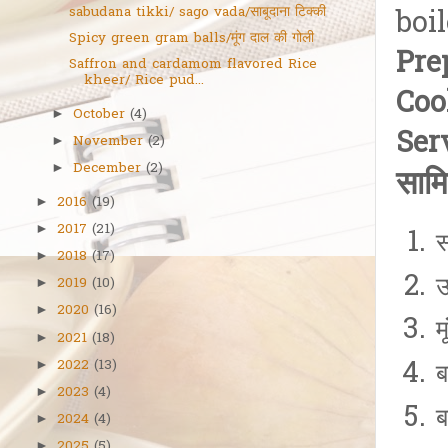
sabudana tikki/ sago vada/साबूदाना टिक्की
boi
Spicy green gram balls/मूंग दाल की गोली
Pre
Saffron and cardamom flavored Rice
kheer/ Rice pud...
Coo
October
(4)
►
Ser
November
(2)
►
December
(2)
►
सामि
2016
(19)
►
2017
(21)
►
स
2018
(17)
►
उ
2019
(10)
►
2020
(16)
►
म
2021
(18)
►
2022
(13)
►
ब
2023
(4)
►
ब
2024
(4)
►
2025
(5)
►