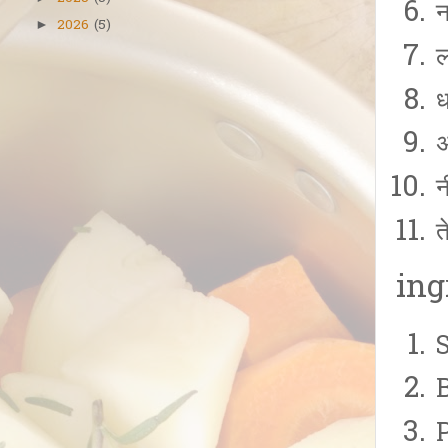
न
2026
(5)
►
ल
ध
अ
न
त
ing