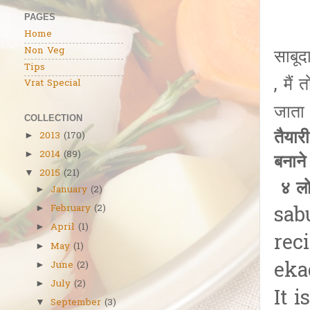
PAGES
Home
Non Veg
साबूद
Tips
, मैं
Vrat Special
जाता 
COLLECTION
तैयार
2013
(170)
►
2014
(89)
►
बनान
2015
(21)
▼
४ लो
January
(2)
►
sab
February
(2)
►
April
(1)
►
rec
May
(1)
►
eka
June
(2)
►
July
(2)
►
It 
September
(3)
▼