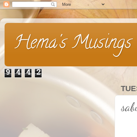
Hema's Musings
9
4
4
2
TUE
sab