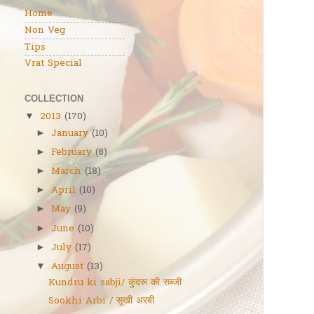
Home
Non Veg
Tips
Vrat Special
COLLECTION
2013
(170)
▼
January
(10)
►
February
(8)
►
March
(18)
►
April
(10)
►
May
(9)
►
June
(10)
►
July
(17)
►
August
(13)
▼
Kundru ki sabji/ कुंदरू की सब्जी
Sookhi Arbi / सूखी अरबी