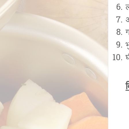
ल
घ
व