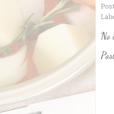
Pos
Lab
No 
Pos