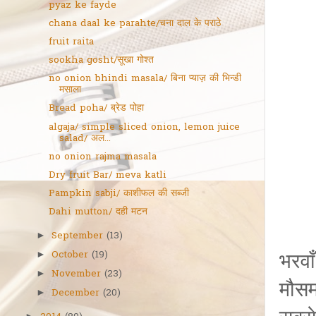
pyaz ke fayde
chana daal ke parahte/चना दाल के पराठे
fruit raita
sookha gosht/सूखा गोश्त
no onion bhindi masala/ बिना प्याज़ की भिन्डी
मसाला
Bread poha/ ब्रेड पोहा
algaja/ simple sliced onion, lemon juice
salad/ अल...
no onion rajma masala
Dry fruit Bar/ meva katli
Pampkin sabji/ काशीफल की सब्जी
Dahi mutton/ दही मटन
September
(13)
►
October
(19)
भरवाँ
►
November
(23)
►
मौसम 
December
(20)
►