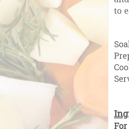
to 
Soa
Pre
Coo
Ser
Ing
For