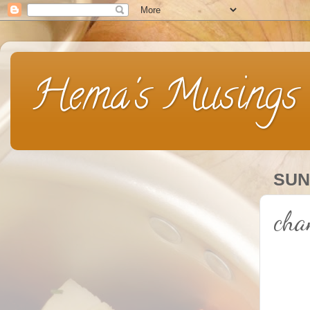
Hema's Musings
SUN
cha