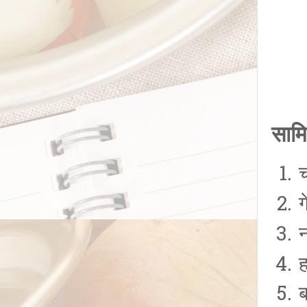
सामि
ग
न
ह