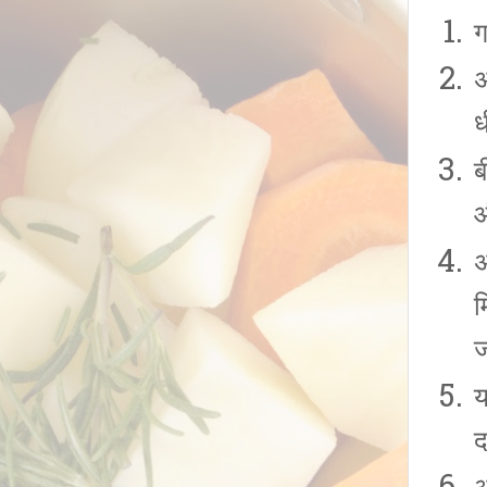
ग
अ
ध
ब
औ
अ
म
य
द