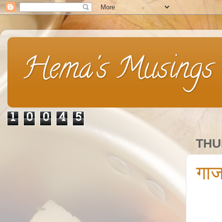
Hema's Musings
1
0
0
4
5
THU
गाज