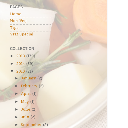
PAGES
Home
Non Veg
Tips
Vrat Special
COLLECTION
2013
(170)
►
2014
(89)
►
2015
(21)
▼
January
(2)
►
February
(2)
►
April
(1)
►
May
(1)
►
June
(2)
►
July
(2)
►
September
(3)
►