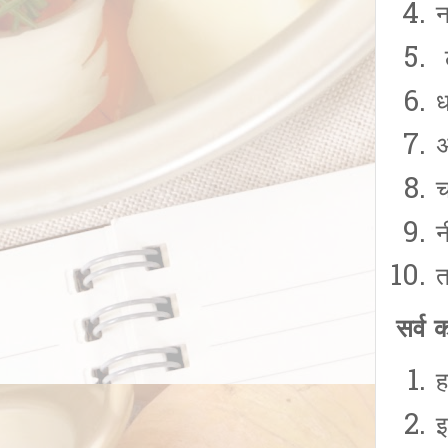
न
ल
ध
अ
च
न
त
सर्व 
ह
इ