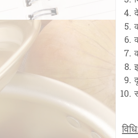
द
क
क
स
विधि