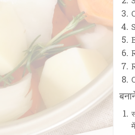
बनान
स
म