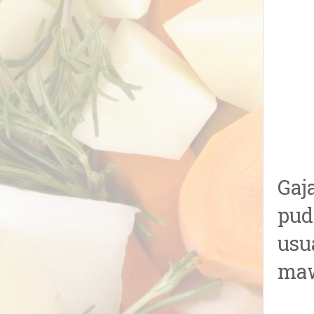
Gaj
pud
usu
ma