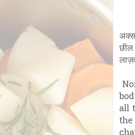
अक्स
छील 
लाज़व
Nor
bod
all
the
cha