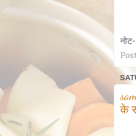
नोट-
Pos
SAT
sam
के 