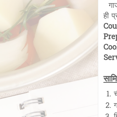
गाजर
ही प
Cou
Pre
Coo
Ser
सामि
च