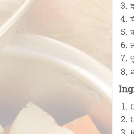
च
ल
भ
ध
Ing
R