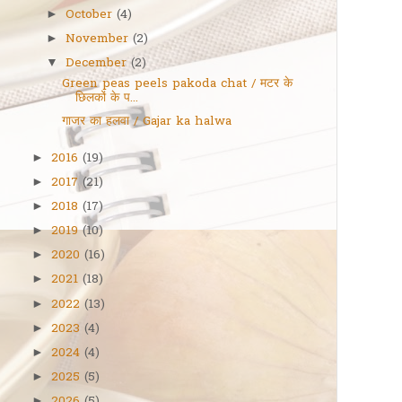
October
(4)
►
November
(2)
►
December
(2)
▼
Green peas peels pakoda chat / मटर के
छिलकों के प...
गाजर का हलवा / Gajar ka halwa
2016
(19)
►
2017
(21)
►
2018
(17)
►
2019
(10)
►
2020
(16)
►
2021
(18)
►
2022
(13)
►
2023
(4)
►
2024
(4)
►
2025
(5)
►
►