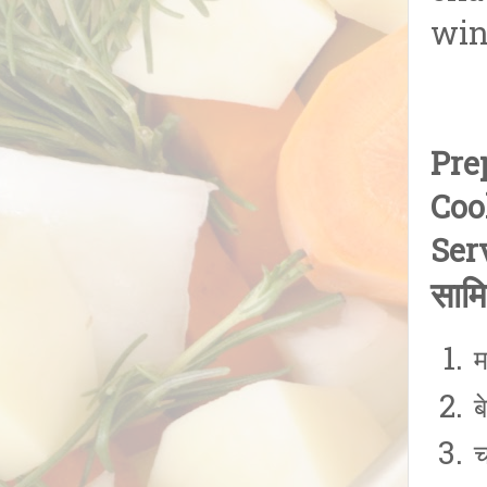
win
Pre
Coo
Ser
सामि
म