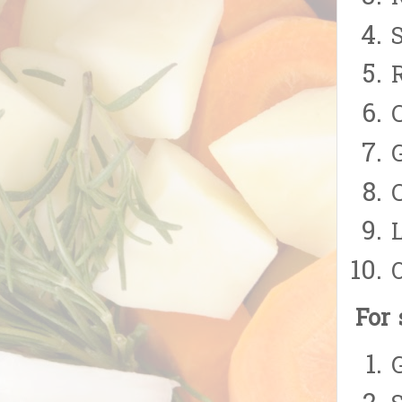
S
R
G
For 