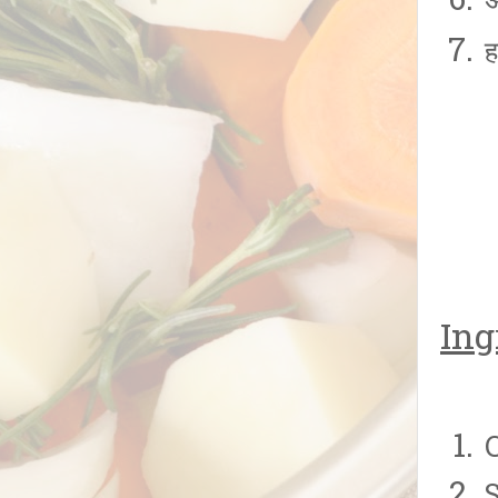
अ
ह
Ing
C