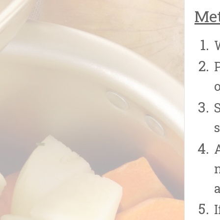
Met
P