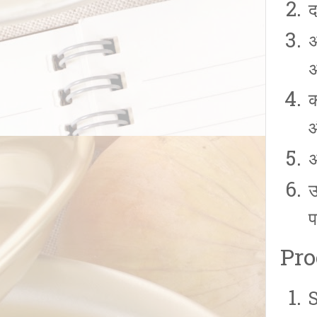
द
अ
अ
क
औ
अ
ऊ
प
Pro