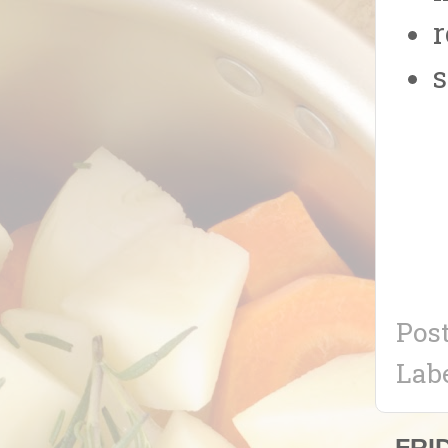
r
s
Pos
Lab
FRI