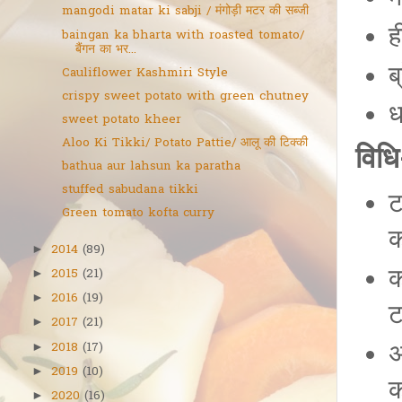
mangodi matar ki sabji / मंगोड़ी मटर की सब्जी
ह
baingan ka bharta with roasted tomato/
बैंगन का भर...
ब
Cauliflower Kashmiri Style
crispy sweet potato with green chutney
ध
sweet potato kheer
Aloo Ki Tikki/ Potato Pattie/ आलू की टिक्की
विध
bathua aur lahsun ka paratha
stuffed sabudana tikki
ट
Green tomato kofta curry
क
2014
(89)
►
क
2015
(21)
►
2016
(19)
►
ट
2017
(21)
►
अ
2018
(17)
►
2019
(10)
►
क
2020
(16)
►