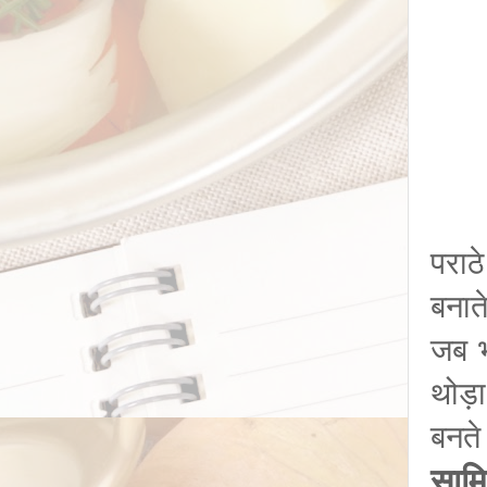
पराठ
बनात
जब भ
थोड़ा
बनते 
सामि