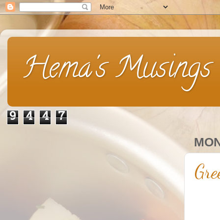
Hema's Musings
9
4
4
7
MON
Gre