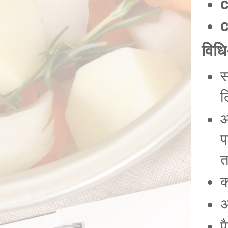
c
विधि
स
ल
आ
प
त
क
अ
प