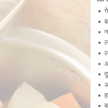
ग
ब
न
ल
ल
अ
द
अ
ह
ब