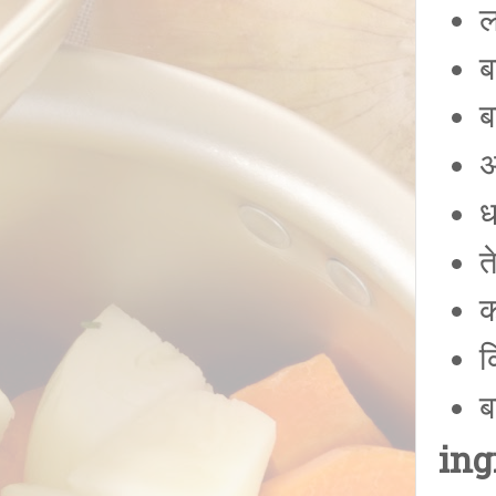
ल
ब
ब
अ
ध
त
क
क
ब
ing