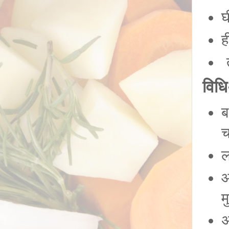
घ
ह
त
विध
ब
च
ल
आ
म
अ