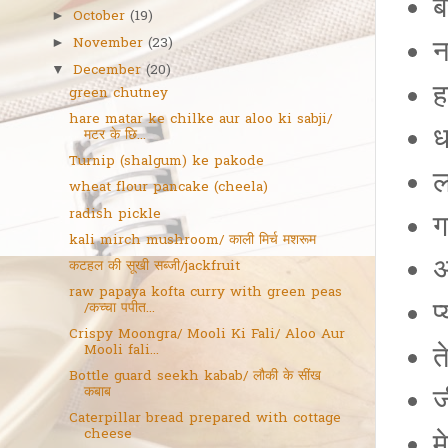
ब
October
(19)
►
न
November
(23)
►
December
(20)
▼
ह
green chutney
hare matar ke chilke aur aloo ki sabji/
ध
मटर के छि...
Turnip (shalgum) ke pakode
ल
wheat flour pancake (cheela)
radish pickle
ग
kali mirch mushroom/ काली मिर्च मशरूम
अ
कटहल की सूखी सब्जी/jackfruit
raw papaya kofta curry with green peas
प
/कच्चा पपीत...
Crispy Moongra/ Mooli Ki Fali/ Aloo Aur
त
Mooli fali...
Bottle guard seekh kabab/ लौकी के सींख
ज
कबाब
Caterpillar bread prepared with cottage
cheese
म