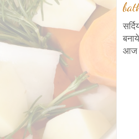
bat
सर्द
बनाये
आज म