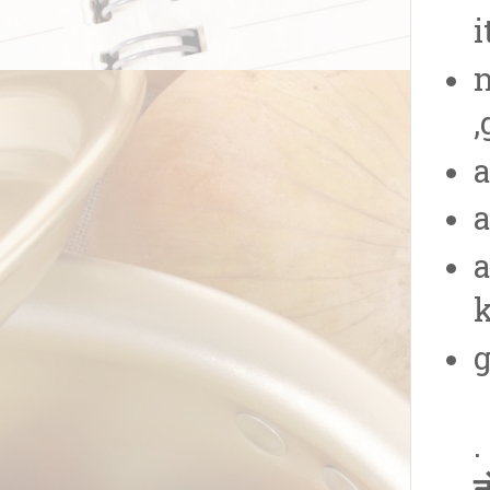
i
n
,
a
a
a
k
g
.