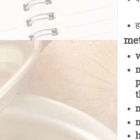
ह
met
w
m
t
m
m
h