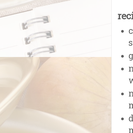
rec
s
g
n
w
n
m
d
m