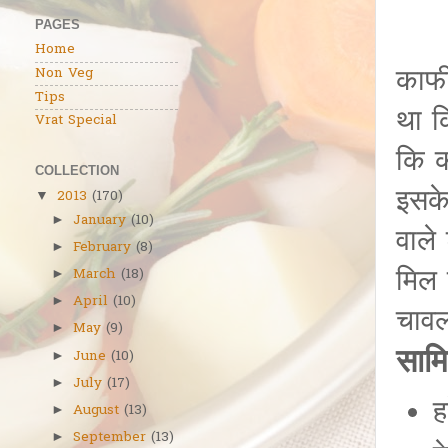
PAGES
Home
काफी
Non Veg
Tips
था क
Vrat Special
कि क
COLLECTION
इसके
2013
(170)
▼
January
(10)
►
वाले
February
(8)
►
मिल 
March
(18)
►
April
(10)
►
चावल
May
(9)
►
सामि
June
(10)
►
July
(17)
►
ह
August
(13)
►
September
(13)
►