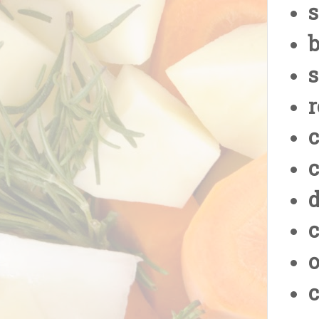
b
s
r
c
c
c
o