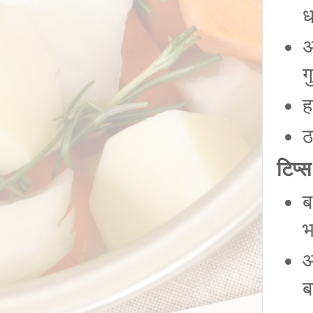
ध
अ
ग
ह
ठ
टिप्
ब
भ
आ
ब