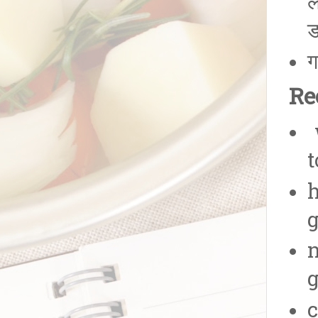
ल
ड
ग
Rec
w
t
h
g
n
g
c