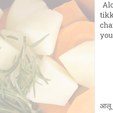
Alo
tik
cha
you
आलू 