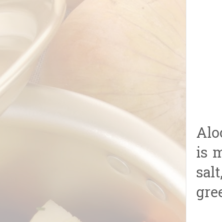
⁠⁠⁠
is 
sal
gre