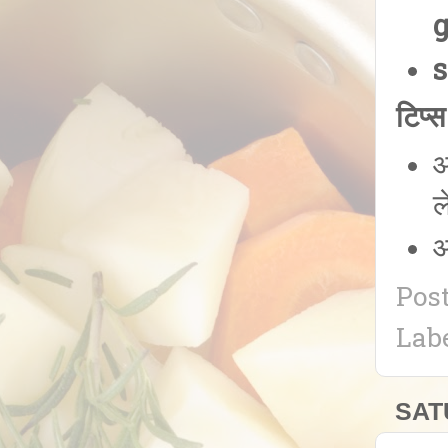
g
s
टिप्
आ
ल
आ
Pos
Lab
SAT