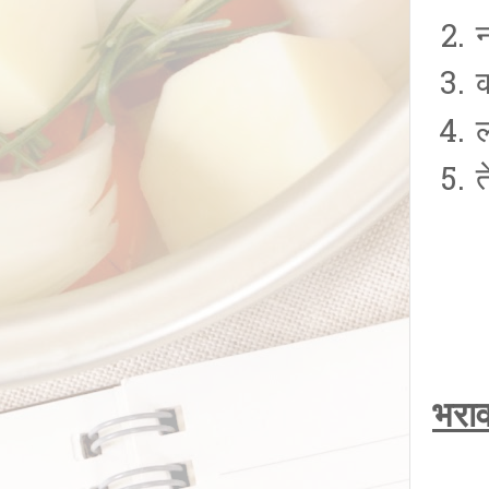
क
त
भराव