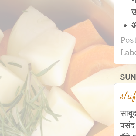
न
उ
आ
Pos
Lab
SUN
stu
साबू
पसंद