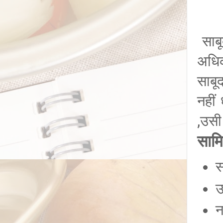
साबू
अधिक
साबू
नहीं
,उसी
सामि
स
उ
न