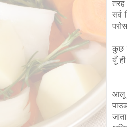
तरह 
सर्व
परोस
कुछ 
यूँ 
आलू 
पाउड
जाता