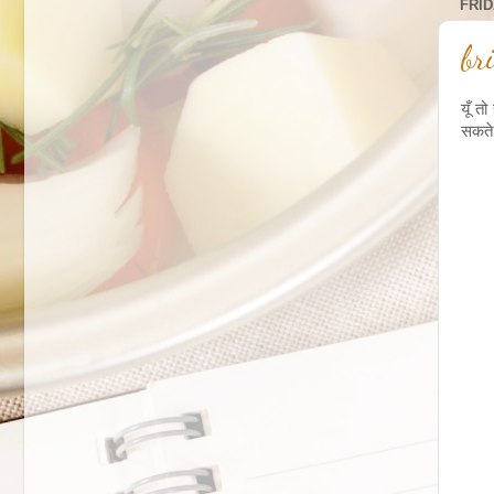
FRID
br
यूँ त
सकते 