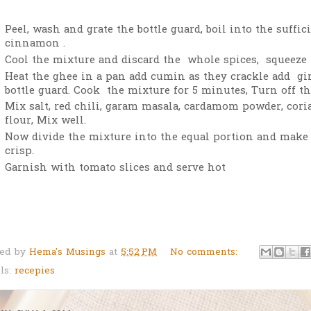
Peel, wash and grate the bottle guard, boil into the suffic
cinnamon .
Cool the mixture and discard the whole spices, squeeze 
Heat the ghee in a pan add cumin as they crackle add gin
bottle guard. Cook the mixture for 5 minutes, Turn off th
Mix salt, red chili, garam masala, cardamom powder, cori
flour, Mix well.
Now divide the mixture into the equal portion and make
crisp.
Garnish with tomato slices and serve hot
ted by
Hema's Musings
at
5:52 PM
No comments:
ls:
recepies