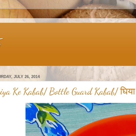
s
RDAY, JULY 26, 2014
iya Ke Kabab/ Bottle Guard Kabab/ घिया