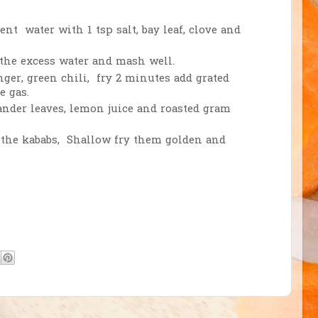
ient water with 1 tsp salt, bay leaf, clove and
the excess water and mash well.
ger, green chili, fry 2 minutes add grated
e gas.
ander leaves, lemon juice and roasted gram
 the kababs, Shallow fry them golden and