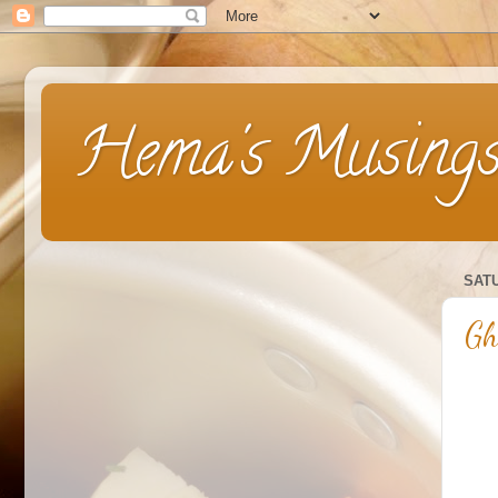
Hema's Musing
SATU
Gh