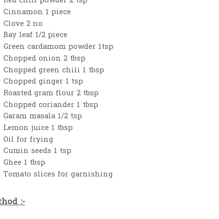
Red chili powder 2 tsp
Cinnamon 1 piece
Clove 2 no
Bay leaf 1/2 piece
Green cardamom powder 1tsp
Chopped onion 2 tbsp
Chopped green chili 1 tbsp
Chopped ginger 1 tsp
Roasted gram flour 2 tbsp
Chopped coriander 1 tbsp
Garam masala 1/2 tsp
Lemon juice 1 tbsp
Oil for frying
Cumin seeds 1 tsp
Ghee 1 tbsp
Tomato slices for garnishing
hod :-