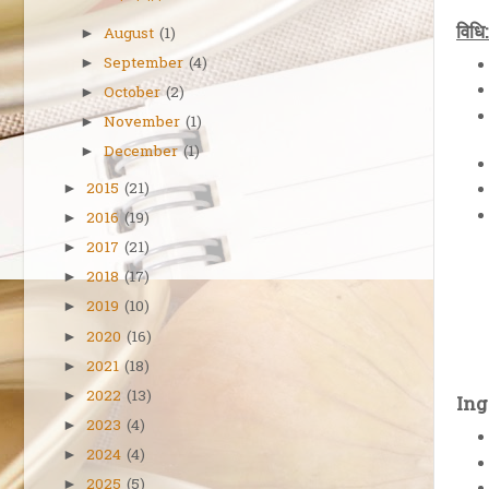
विधि:
August
(1)
►
September
(4)
►
October
(2)
►
November
(1)
►
December
(1)
►
2015
(21)
►
2016
(19)
►
2017
(21)
►
2018
(17)
►
2019
(10)
►
2020
(16)
►
2021
(18)
►
2022
(13)
►
Ing
2023
(4)
►
2024
(4)
►
2025
(5)
►