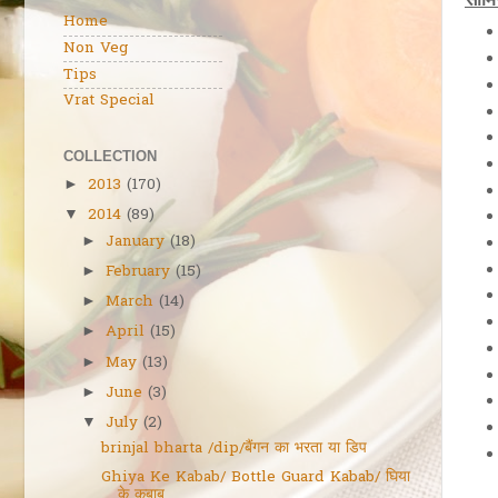
सामिग
Home
Non Veg
Tips
Vrat Special
COLLECTION
2013
(170)
►
2014
(89)
▼
January
(18)
►
February
(15)
►
March
(14)
►
April
(15)
►
May
(13)
►
June
(3)
►
July
(2)
▼
brinjal bharta /dip/बैंगन का भरता या डिप
Ghiya Ke Kabab/ Bottle Guard Kabab/ घिया
के कबाब