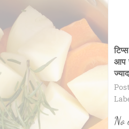
टिप्
आप च
ज्या
Pos
Lab
No 