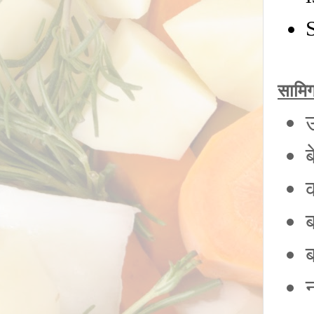
सामिग