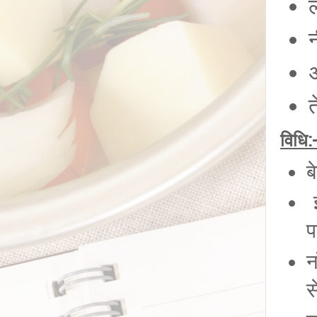
विधि:
ब
इ
प
न
स