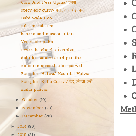
Corn And Peas Upma/ उपमा
spicy egg curry/ मसालेदार अंडा करी
C
Dahi wale aloo
tulsi masala tea
C
banana and masoor fitters
S
Vegetable poha
Besan ka cheela/ बेसन चीला
R
dahi ka paratha/curd paratha
no onion spacial- aloo parwal
L
Pumpkin Halwa/, Kashifal Halwa
Pumpkin Kofta Curry / कद्दू कोफ्ता करी
malai paneer
O
October
(19)
►
Met
November
(23)
►
December
(20)
►
2014
(89)
►
2015
(21)
►