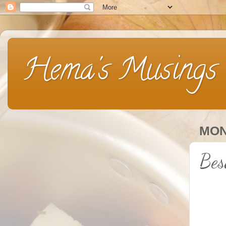
Hema's Musings
MON
Bes