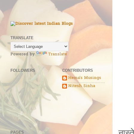
TRANSLATE
Powered by
Translate
FOLLOWERS
CONTRIBUTORS
Hema's Musings
Nitesh Sinha
नास्
PAGES