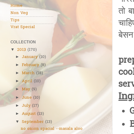
Home
तो ब
Non Veg
Tips
चाहि
Vrat Special
बेसन
COLLECTION
2013
(170)
▼
January
(10)
►
pre
February
(8)
►
coo
March
(18)
►
ser
April
(10)
►
May
(9)
►
Ing
June
(10)
►
July
(17)
►
G
August
(13)
►
B
September
(13)
▼
no onion spacial --masala aloo