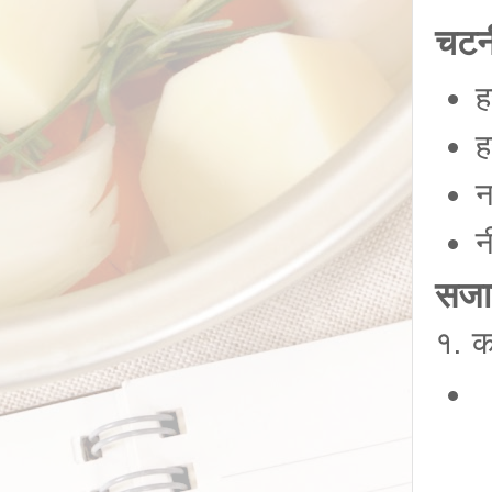
चटनी
ह
ह
न
न
सजान
१. क