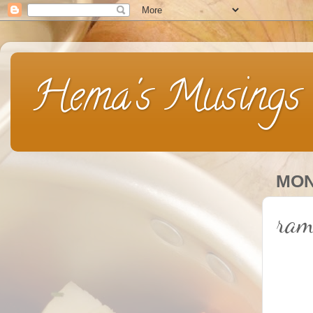
Hema's Musings
MON
ram