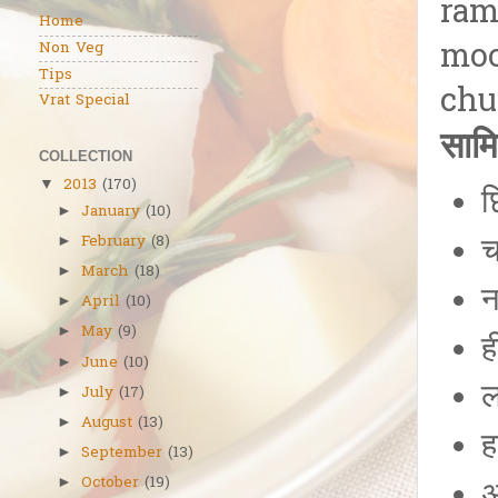
ram
Home
moo
Non Veg
Tips
chu
Vrat Special
सामि
COLLECTION
2013
(170)
▼
छ
January
(10)
►
च
February
(8)
►
March
(18)
►
न
April
(10)
►
May
(9)
►
ह
June
(10)
►
ल
July
(17)
►
August
(13)
►
ह
September
(13)
►
October
(19)
अ
►