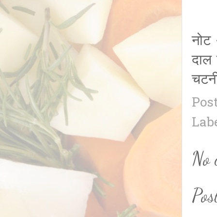
नोट 
दाल 
चटनी
Pos
Lab
No 
Pos