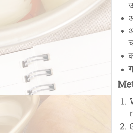
उ
अ
अ
च
क
ग
Met