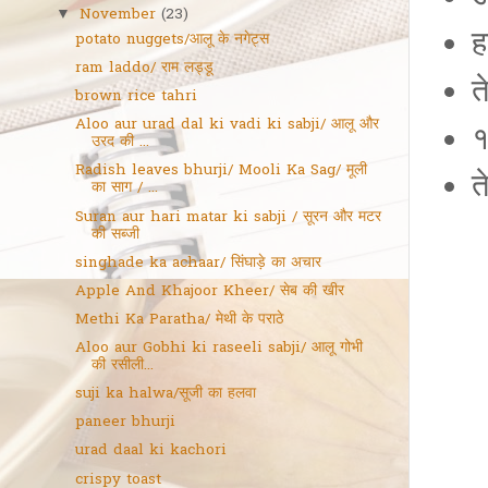
November
(23)
▼
ह
potato nuggets/आलू के नगेट्स
ram laddo/ राम लड्डू
त
brown rice tahri
Aloo aur urad dal ki vadi ki sabji/ आलू और
१
उरद की ...
Radish leaves bhurji/ Mooli Ka Sag/ मूली
त
का साग / ...
Suran aur hari matar ki sabji / सूरन और मटर
की सब्जी
singhade ka achaar/ सिंघाड़े का अचार
Apple And Khajoor Kheer/ सेब की खीर
Methi Ka Paratha/ मेथी के पराठे
Aloo aur Gobhi ki raseeli sabji/ आलू गोभी
की रसीली...
suji ka halwa/सूजी का हलवा
paneer bhurji
urad daal ki kachori
crispy toast