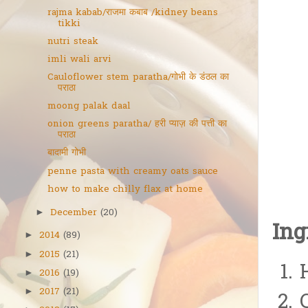
rajma kabab/राजमा कबाब /kidney beans
tikki
nutri steak
imli wali arvi
Cauloflower stem paratha/गोभी के डंठल का
पराठा
moong palak daal
onion greens paratha/ हरी प्याज़ की पत्ती का
पराठा
बादामी गोभी
penne pasta with creamy oats sauce
how to make chilly flax at home
December
(20)
►
Ing
2014
(89)
►
2015
(21)
►
2016
(19)
►
2017
(21)
►