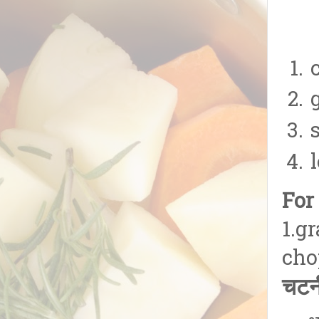
Fo
For
1.g
cho
चटनी