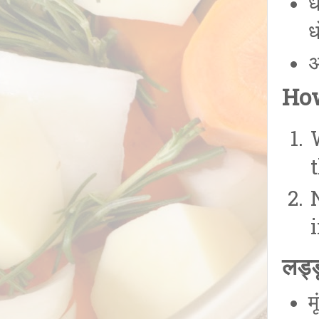
ध
ध
अ
How
लड्ड
म