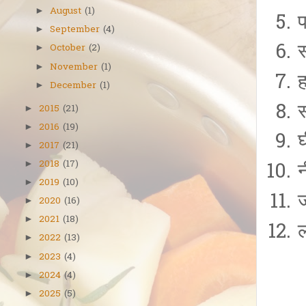
August
(1)
►
September
(4)
►
स
October
(2)
►
November
(1)
►
ह
December
(1)
►
स
2015
(21)
►
2016
(19)
►
2017
(21)
►
2018
(17)
►
न
2019
(10)
►
ज
2020
(16)
►
2021
(18)
►
2022
(13)
►
2023
(4)
►
2024
(4)
►
2025
(5)
►