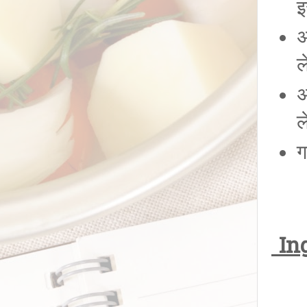
इ
अ
ल
अ
ल
ग
Ing