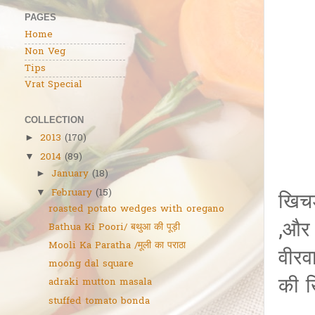
PAGES
Home
Non Veg
Tips
Vrat Special
COLLECTION
2013
(170)
►
2014
(89)
▼
January
(18)
►
February
(15)
▼
खिचड़
roasted potato wedges with oregano
,और 
Bathua Ki Poori/ बथुआ की पूड़ी
Mooli Ka Paratha /मूली का पराठा
वीरव
moong dal square
की 
adraki mutton masala
stuffed tomato bonda