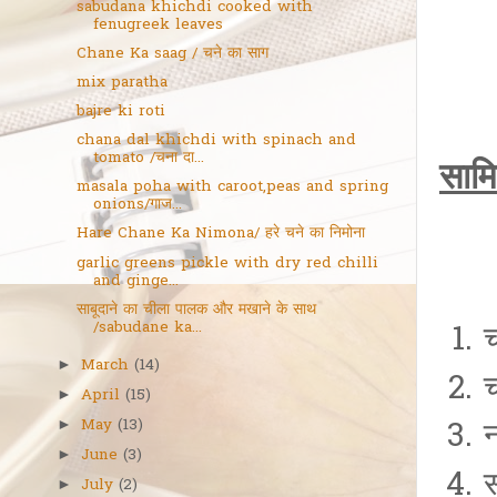
sabudana khichdi cooked with
fenugreek leaves
Chane Ka saag / चने का साग
mix paratha
bajre ki roti
chana dal khichdi with spinach and
tomato /चना दा...
सामि
masala poha with caroot,peas and spring
onions/गाज...
Hare Chane Ka Nimona/ हरे चने का निमोना
garlic greens pickle with dry red chilli
and ginge...
साबूदाने का चीला पालक और मखाने के साथ
/sabudane ka...
March
(14)
►
April
(15)
►
May
(13)
►
June
(3)
►
स
July
(2)
►