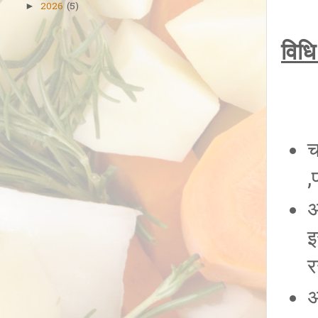
2026
(5)
►
विधि
च
,
अ
इ
र
अ