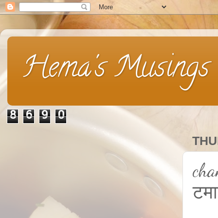
Hema's Musings
8
6
9
0
THU
cha
टम