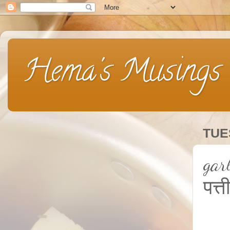
Hema's Musings
TUE
gar
पत्