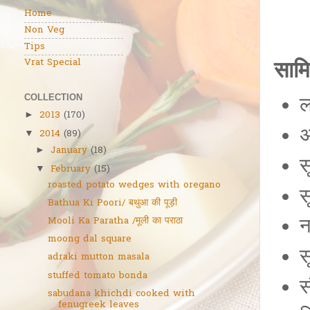
Home
Non Veg
Tips
सामि
Vrat Special
COLLECTION
ल
2013
(170)
►
अ
2014
(89)
▼
January
(18)
►
स
February
(15)
▼
roasted potato wedges with oregano
स
Bathua Ki Poori/ बथुआ की पूड़ी
न
Mooli Ka Paratha /मूली का पराठा
moong dal square
स
adraki mutton masala
stuffed tomato bonda
स
sabudana khichdi cooked with
fenugreek leaves