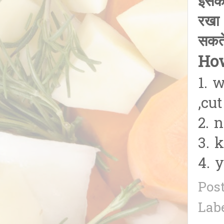
इसका
रखा 
सकते
How
1. 
,cut
2. 
3. k
4. 
Pos
Lab