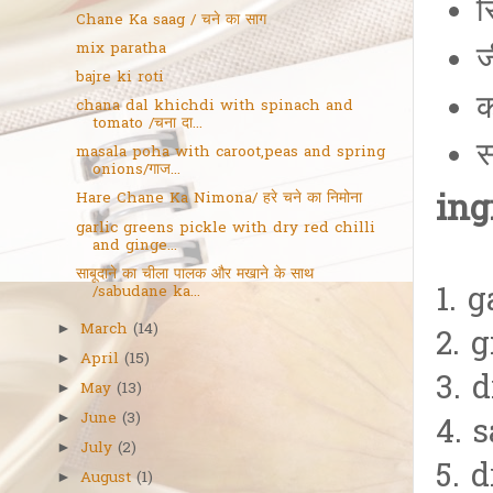
स
Chane Ka saag / चने का साग
mix paratha
ज
bajre ki roti
क
chana dal khichdi with spinach and
tomato /चना दा...
स
masala poha with caroot,peas and spring
onions/गाज...
ing
Hare Chane Ka Nimona/ हरे चने का निमोना
garlic greens pickle with dry red chilli
and ginge...
साबूदाने का चीला पालक और मखाने के साथ
1. 
/sabudane ka...
March
(14)
►
2. 
April
(15)
►
3. d
May
(13)
►
June
(3)
►
4. s
July
(2)
►
5. 
August
(1)
►