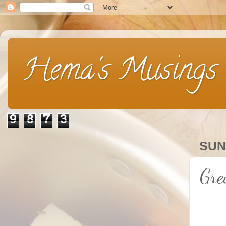
Hema's Musings
9
8
7
3
SUN
Gre