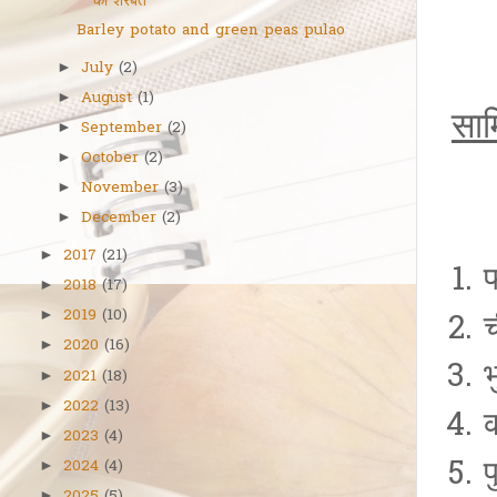
का शरबत
Barley potato and green peas pulao
July
(2)
►
August
(1)
►
साम
September
(2)
►
October
(2)
►
November
(3)
►
December
(2)
►
2017
(21)
►
2018
(17)
►
2019
(10)
►
2020
(16)
►
2021
(18)
►
2022
(13)
►
2023
(4)
►
प
2024
(4)
►
►