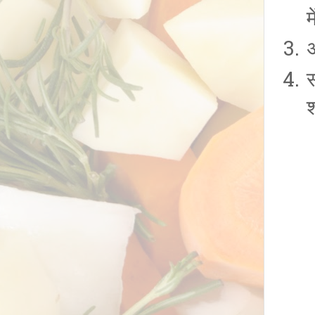
अ
स
श