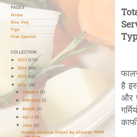
PAGES
Tot
Home
Ser
Non Veg
Tips
Typ
Vrat Special
COLLECTION
2013
(170)
►
2014
(89)
►
फालस
2015
(21)
►
है इ
2016
(19)
▼
January
(2)
►
और प
February
(1)
►
गर्म
March
(1)
►
April
(1)
►
काफी
June
(2)
▼
Grewia Asiatica (False) ka sharbat/ फालसे