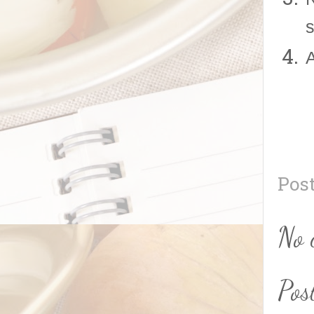
s
A
Pos
No 
Pos