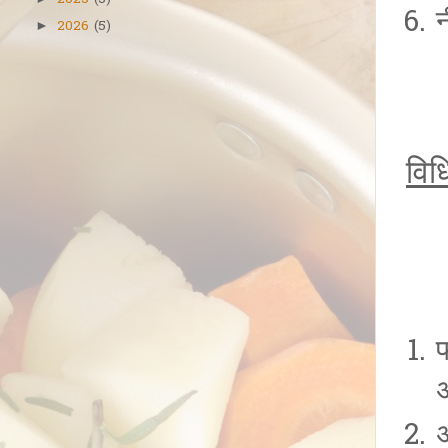
2025
(5)
न
2026
(5)
►
विध
फ