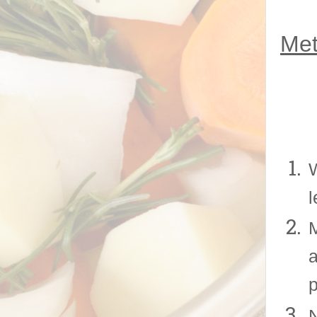
Met
W
M
a
p
N