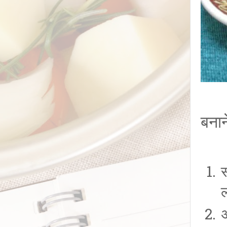
बनान
स
अ