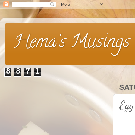
Hema's Musings
8
8
7
1
SAT
Egg