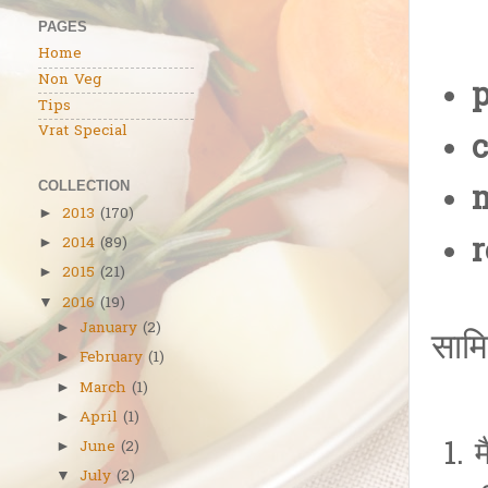
PAGES
Home
Non Veg
p
Tips
Vrat Special
c
COLLECTION
m
2013
(170)
►
r
2014
(89)
►
2015
(21)
►
2016
(19)
▼
January
(2)
►
सामि
February
(1)
►
March
(1)
►
April
(1)
►
June
(2)
►
July
(2)
▼