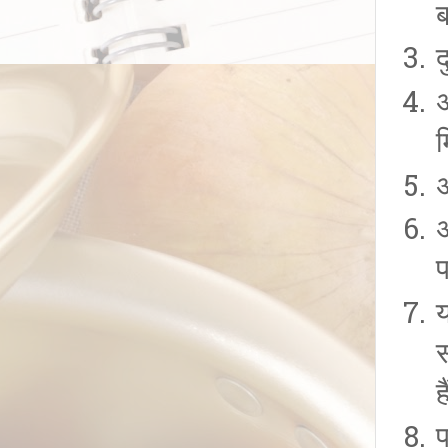
द
अ
म
अ
अ
य
ह
प