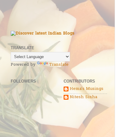
TRANSLATE
Powered by
Translate
FOLLOWERS
CONTRIBUTORS
Hema's Musings
Nitesh Sinha