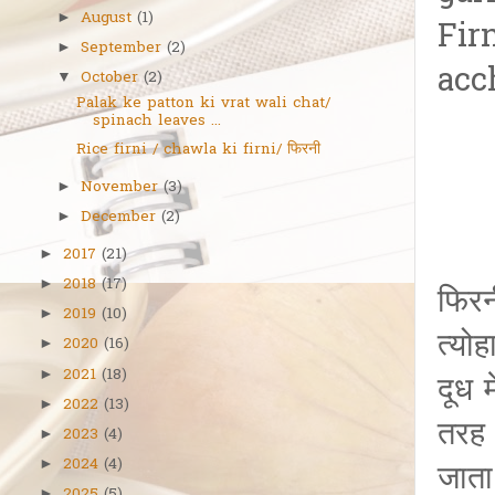
August
(1)
►
Fir
September
(2)
►
acc
October
(2)
▼
Palak ke patton ki vrat wali chat/
spinach leaves ...
Rice firni / chawla ki firni/ फिरनी
November
(3)
►
December
(2)
►
2017
(21)
►
2018
(17)
►
फिरन
2019
(10)
►
त्योह
2020
(16)
►
2021
(18)
►
दूध 
2022
(13)
►
तरह 
2023
(4)
►
2024
(4)
►
जाता 
►