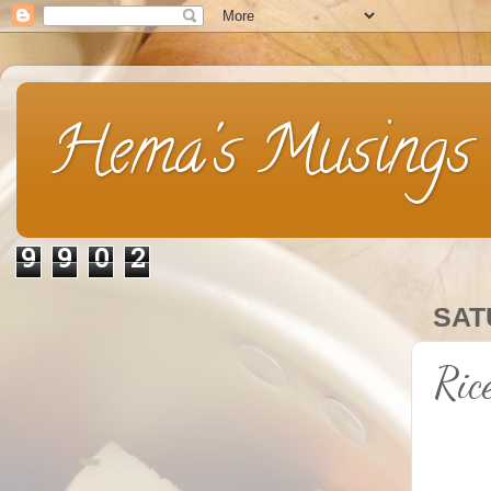
Hema's Musings
9
9
0
2
SAT
Ric