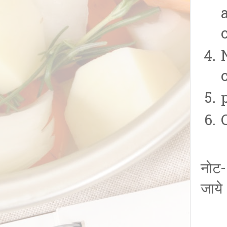
नोट-
जाये