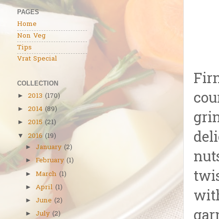
PAGES
Home
Non Veg
Tips
Vrat Special
Fir
COLLECTION
cou
2013
(170)
►
2014
(89)
►
gri
2015
(21)
►
del
2016
(19)
▼
January
(2)
►
nut
February
(1)
►
twi
March
(1)
►
April
(1)
►
wit
June
(2)
►
gar
July
(2)
►