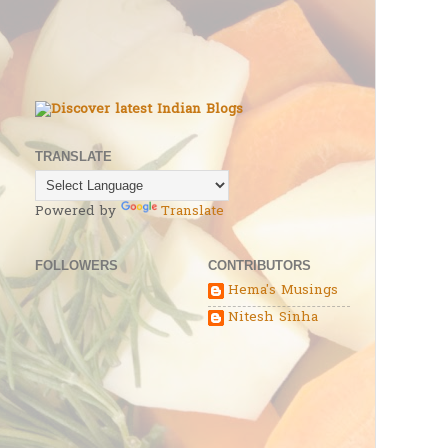
TRANSLATE
Powered by
Translate
FOLLOWERS
CONTRIBUTORS
Hema's Musings
Nitesh Sinha