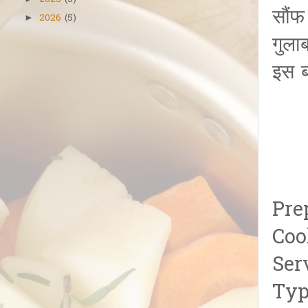
2025
(5)
सौंफ
2026
(5)
►
गुला
इस ब
Pre
Coo
Ser
Typ