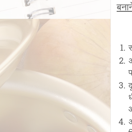
बनान
अ
प