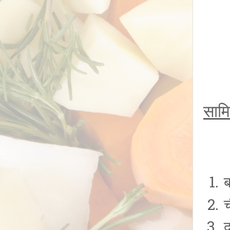
सामि
ब