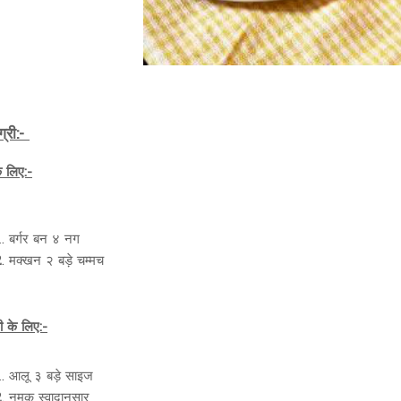
ग्री:-
 लिए:-
बर्गर बन ४ नग
मक्खन २ बड़े चम्मच
ी के लिए:-
आलू ३ बड़े साइज
नमक स्वादानुसार