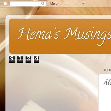
Hema's Musing
9
1
2
4
THUR
Al