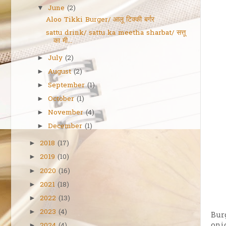
June
(2)
▼
Aloo Tikki Burger/ आलू टिक्की बर्गर
sattu drink/ sattu ka meetha sharbat/ सत्तू
का मी...
July
(2)
►
August
(2)
►
September
(1)
►
October
(1)
►
November
(4)
►
December
(1)
►
2018
(17)
►
2019
(10)
►
2020
(16)
►
2021
(18)
►
2022
(13)
►
2023
(4)
►
Bur
oni
►