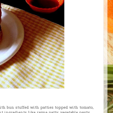
with bun stuffed with patties topped with tomato,
t ingredients like rajma patty, vegetable payty,