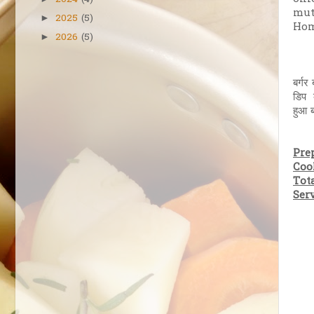
2024
(4)
mut
2025
(5)
►
Hom
2026
(5)
►
बर्गर
डिप क
हुआ ब
Pre
Coo
Tota
Serv