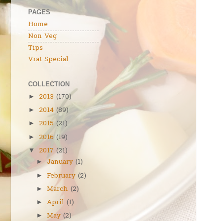
PAGES
Home
Non Veg
Tips
Vrat Special
COLLECTION
2013
(170)
►
2014
(89)
►
2015
(21)
►
2016
(19)
►
2017
(21)
▼
January
(1)
►
February
(2)
►
March
(2)
►
April
(1)
►
May
(2)
►