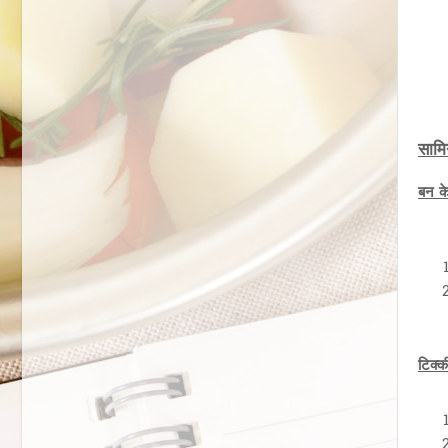
सामि
बन के
टिक्क