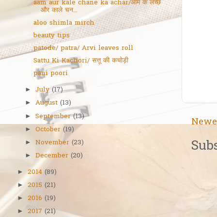
aam aur kale chane ka achar/आम के लच्छे
और काले चन...
aloo shimla mirch
beauty tips
patode/ patra/ Arvi leaves roll
Sattu Ki Kachori/ सत्तू की कचोड़ी
pani poori
July
(17)
►
August
(13)
►
September
(13)
►
Newe
October
(19)
►
Subs
November
(23)
►
December
(20)
►
2014
(89)
►
2015
(21)
►
2016
(19)
►
2017
(21)
►