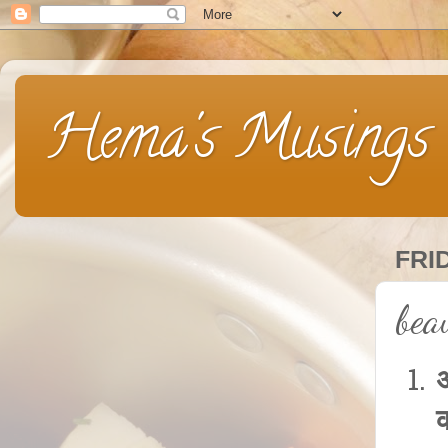
Hema's Musings
FRID
bea
अ
क