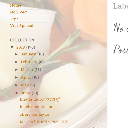
Lab
Home
Non Veg
Tips
No 
Vrat Special
COLLECTION
Pos
2013
(170)
▼
January
(10)
►
February
(8)
►
March
(18)
►
April
(10)
►
May
(9)
►
June
(10)
▼
khatta murg/ खट्टा मुर्ग
leechi ice cream
chery ke fayde
Masala bhindi/ मसाला भिंण्डी