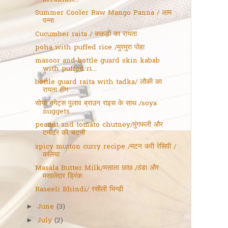
Summer Cooler Raw Mango Panna / आम
पन्ना
Cucumber raita / ककड़ी का रायता
poha with puffed rice /मुरमुरा पोहा
masoor and bottle guard skin kabab
with puffed ri...
bottle guard raita with tadka/ लौकी का
रायता हींग ...
सोया नगेट्स पुलाव ब्राउन राइस के साथ /soya
nuggets...
peanut and tomato chutney/मूंगफली और
टमाटर की चटनी
spicy mutton curry recipe /मटन करी रेसिपी /
कलिया
Masala Butter Milk/मसाला छाछ /ठंडा और
मसालेदार ड्रिंक
Raseeli Bhindi/ रसीली भिन्डी
June
(3)
►
July
(2)
►