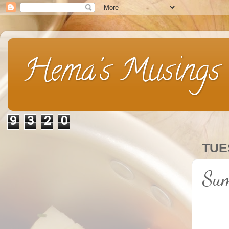
Hema's Musings
9
3
2
0
TUE
Sum