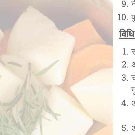
न
प
विधि
च
ग
अ
अ