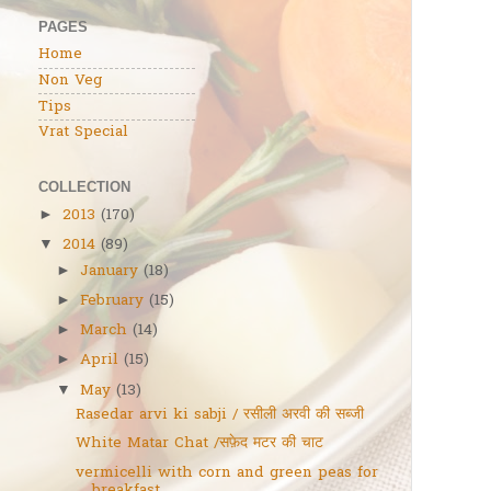
PAGES
Home
Non Veg
Tips
Vrat Special
COLLECTION
2013
(170)
►
2014
(89)
▼
January
(18)
►
February
(15)
►
March
(14)
►
April
(15)
►
May
(13)
▼
Rasedar arvi ki sabji / रसीली अरवी की सब्जी
White Matar Chat /सफ़ेद मटर की चाट
vermicelli with corn and green peas for
breakfast...