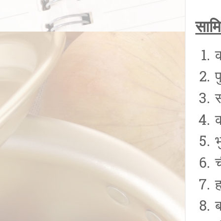
सामि
प
ह
ब