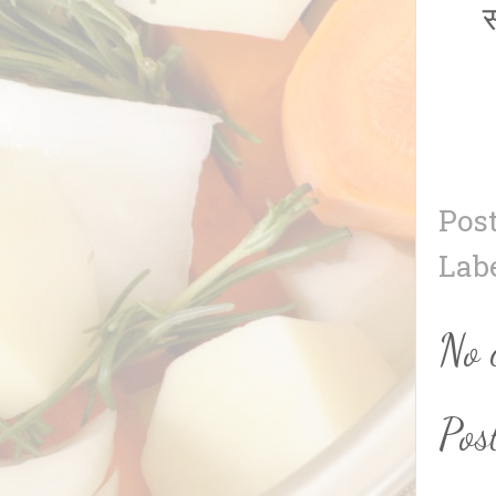
स
Pos
Lab
No 
Pos