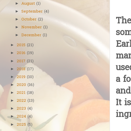
August
(1)
►
September
(4)
►
The
October
(2)
►
November
(1)
►
som
December
(1)
►
Ear
2015
(21)
►
man
2016
(19)
►
2017
(21)
►
use
2018
(17)
►
a f
2019
(10)
►
2020
(16)
►
and
2021
(18)
►
It 
2022
(13)
►
2023
(4)
►
ing
2024
(4)
►
2025
(5)
►