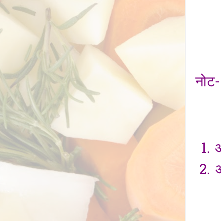
नोट-
आ
अ