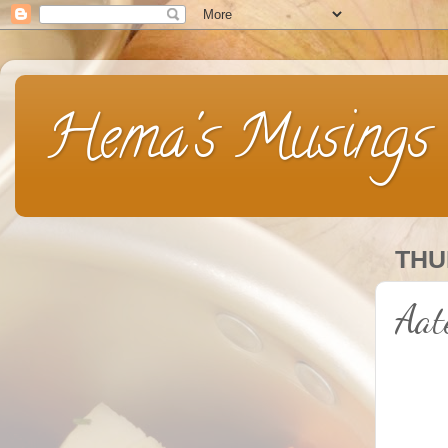
Hema's Musings
THU
Aat