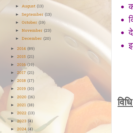
क
August
(13)
►
September
(13)
►
क
October
(19)
►
द
November
(23)
►
December
(20)
►
इ
2014
(89)
►
2015
(21)
►
2016
(19)
►
2017
(21)
►
2018
(17)
►
2019
(10)
►
2020
(16)
►
विधि
2021
(18)
►
2022
(13)
►
2023
(4)
►
2024
(4)
►