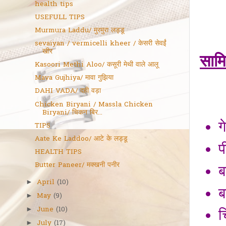
health tips
USEFULL TIPS
Murmura Laddu/ मुरमुरा लड्डू
sevaiyan / vermicelli kheer / केसरी सेवईं
खीर
सामि
Kasoori Methi Aloo/ कसूरी मेथी वाले आलू
Mava Gujhiya/ मावा गुझिया
DAHI VADA/ दही वड़ा
Chicken Biryani / Massla Chicken
Biryani/ चिकन बिर...
ग
TIPS
Aate Ke Laddoo/ आटे के लड्डू
प
HEALTH TIPS
Butter Paneer/ मक्खनी पनीर
ब
April
(10)
►
ब
May
(9)
►
June
(10)
►
च
July
(17)
►