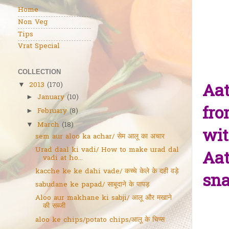
Home
Non Veg
Tips
Vrat Special
COLLECTION
Aat
2013
(170)
▼
January
(10)
►
fro
February
(8)
►
March
(18)
▼
wit
sem aur aloo ka achar/ सेम आलू का अचार
Urad daal ki vadi/ How to make urad dal
Aat
vadi at ho...
kacche ke ke dahi vade/ कच्चे केले के दही वड़े
sna
sabudane ke papad/ साबूदाने के पापड़
Aloo aur makhane ki sabji/ आलू और मखाने
की सब्जी
aloo ke chips/potato chips/आलू के चिप्स