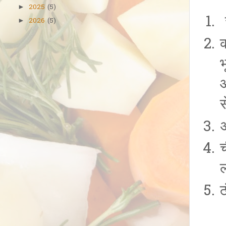
2025
(5)
►
2026
(5)
►
भ
आ
स
अ
च
ल
ठ