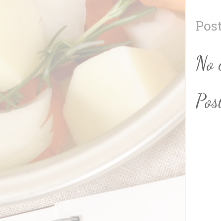
Pos
No 
Pos